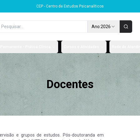
CEP - Centro de Estudos Psicanalíticos
Ano:
2026
Permanente - Prática Clínica
Cursos e Atividades
Rede de Atendim
Docentes
supervisão e grupos de estudos. Pós-doutoranda em