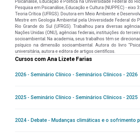
Psicanálise, Educação e Política na Universidade Federal do R
Pesquisa em Psicanálise, Educação e Cultura (NUPPEC) - eixo 3:
Teoria Crítica (UFRGS). Doutora em Meio Ambiente e Desenvolv
Mestre em Geologia Ambiental pela Universidade Federal do P
Rio Grande do Sul (UFRGS). Trabalhou para diversas agênci
Nações Unidas (ONU), agências federais, instituições do terceir
socioambiental. Na academia, seus trabalhos têm se direcion
psíquico na dimensão socioambiental. Autora do livro "Psi
universitária, autora e editora de artigos científicos.
Cursos com
Ana Lizete Farias
2026
-
Seminário Clínico
-
Seminários Clínicos - 2026
2025
-
Seminário Clínico
-
Seminários Clínicos - 2025
2024
-
Debate
-
Mudanças climáticas e o sofrimento p