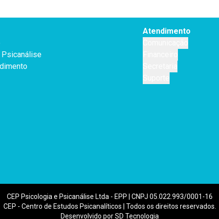
Atendimento
o
Comunicação
Psicanálise
Financeiro
dimento
Secretaria
Suporte
CEP Psicologia e Psicanálise Ltda - EPP | CNPJ 05.022.993/0001-16
CEP - Centro de Estudos Psicanalíticos | Todos os direitos reservados.
Desenvolvido por SD Tecnologia