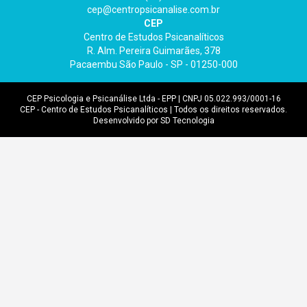
cep@centropsicanalise.com.br
CEP
Centro de Estudos Psicanalíticos
R. Alm. Pereira Guimarães, 378
Pacaembu São Paulo - SP - 01250-000
CEP Psicologia e Psicanálise Ltda - EPP | CNPJ 05.022.993/0001-16
CEP - Centro de Estudos Psicanalíticos | Todos os direitos reservados.
Desenvolvido por SD Tecnologia