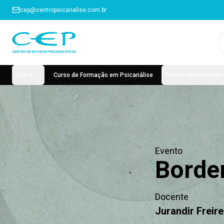
cep@centropsicanalise.com.br
Sobre
Curso de Formação em Psicanálise
Núcleo de Formação 
Evento
Border
Docente
Jurandir Freir