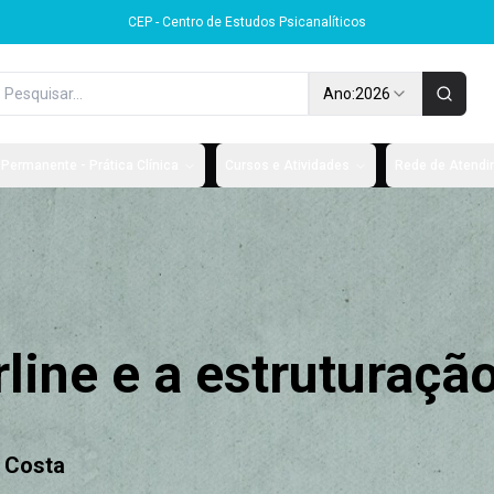
CEP - Centro de Estudos Psicanalíticos
Ano:
2026
Permanente - Prática Clínica
Cursos e Atividades
Rede de Atendim
line e a estruturaçã
e Costa