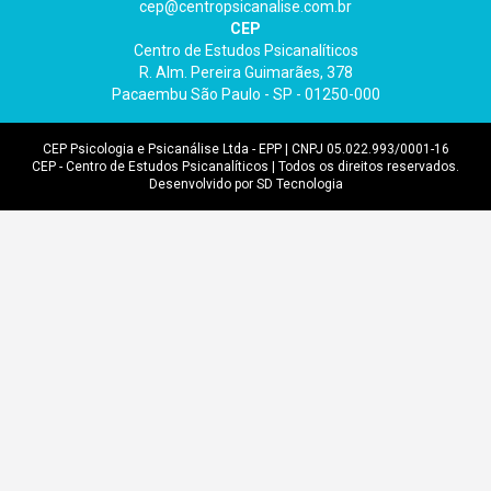
cep@centropsicanalise.com.br
CEP
Centro de Estudos Psicanalíticos
R. Alm. Pereira Guimarães, 378
Pacaembu São Paulo - SP - 01250-000
CEP Psicologia e Psicanálise Ltda - EPP | CNPJ 05.022.993/0001-16
CEP - Centro de Estudos Psicanalíticos | Todos os direitos reservados.
Desenvolvido por SD Tecnologia