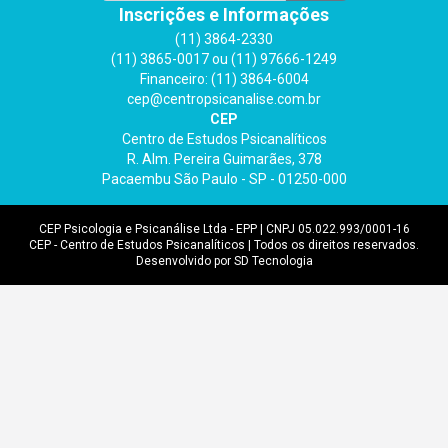
Inscrições e Informações
(11) 3864-2330
(11) 3865-0017 ou (11) 97666-1249
Financeiro: (11) 3864-6004
cep@centropsicanalise.com.br
CEP
Centro de Estudos Psicanalíticos
R. Alm. Pereira Guimarães, 378
Pacaembu São Paulo - SP - 01250-000
CEP Psicologia e Psicanálise Ltda - EPP | CNPJ 05.022.993/0001-16
CEP - Centro de Estudos Psicanalíticos | Todos os direitos reservados.
Desenvolvido por SD Tecnologia