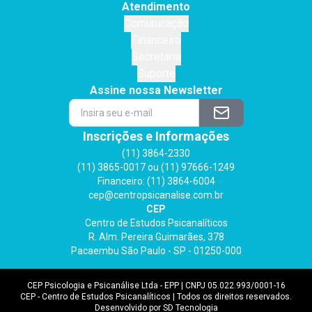
Atendimento
Comunicação
Financeiro
Secretaria
Suporte
Assine nossa Newsletter
Inscrições e Informações
(11) 3864-2330
(11) 3865-0017 ou (11) 97666-1249
Financeiro: (11) 3864-6004
cep@centropsicanalise.com.br
CEP
Centro de Estudos Psicanalíticos
R. Alm. Pereira Guimarães, 378
Pacaembu São Paulo - SP - 01250-000
CEP Psicologia e Psicanálise Ltda - EPP | CNPJ 05.022.993/0001-16
CEP - Centro de Estudos Psicanalíticos | Todos os direitos reservados.
Desenvolvido por SD Tecnologia