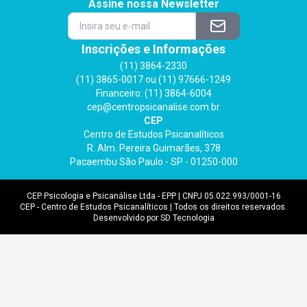
Assine nossa Newsletter
Inscrições e Informações
(11) 3864-2330
(11) 3865-0017 ou (11) 97666-1249
Financeiro: (11) 3864-6004
cep@centropsicanalise.com.br
CEP
Centro de Estudos Psicanalíticos
R. Alm. Pereira Guimarães, 378
Pacaembu São Paulo - SP - 01250-000
CEP Psicologia e Psicanálise Ltda - EPP | CNPJ 05.022.993/0001-16
CEP - Centro de Estudos Psicanalíticos | Todos os direitos reservados.
Desenvolvido por SD Tecnologia