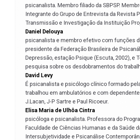
psicanalista. Membro filiado da SBPSP. Membr
Integrante do Grupo de Entrevista da Revista 
Transmissão e Investigação da Instituição Pro
Daniel Delouya
psicanalista e membro efetivo com funções did
presidente da Federação Brasileira de Psicanál
Depressão, estação Psique (Escuta, 2002), e To
pesquisa sobre os desdobramentos do trabalho 
David Levy
É psicanalista e psicólogo clínico formado pela
trabalhou em ambulatórios e com dependentes d
J.Lacan, J-P Sartre e Paul Ricoeur.
Elisa Maria de Ulhôa Cintra
psicóloga e psicanalista. Professora do Prog
Faculdade de Ciências Humanas e da Saúde da 
Intersubjetividade e Psicanálise Contemporâne