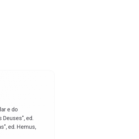
ar e do
s Deuses", ed.
as", ed. Hemus,