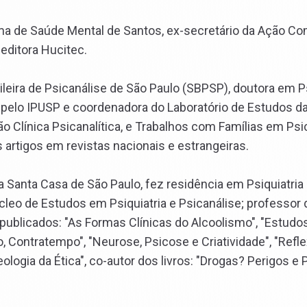
ama de Saúde Mental de Santos, ex-secretário da Ação Co
editora Hucitec.
eira de Psicanálise de São Paulo (SBPSP), doutora em Ps
l pelo IPUSP e coordenadora do Laboratório de Estudos da
ão Clínica Psicanalítica, e Trabalhos com Famílias em Psic
 artigos em revistas nacionais e estrangeiras.
Santa Casa de São Paulo, fez residência em Psiquiatria 
eo de Estudos em Psiquiatria e Psicanálise; professor 
 publicados: "As Formas Clínicas do Alcoolismo", "Estudo
po, Contratempo", "Neurose, Psicose e Criatividade", "Refl
ologia da Ética", co-autor dos livros: "Drogas? Perigos e 
.