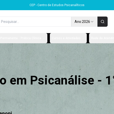
CEP - Centro de Estudos Psicanalíticos
Ano:
2026
Permanente - Prática Clínica
Cursos e Atividades
Rede de Atendim
 em Psicanálise - 1
Zanoni