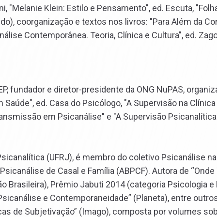
ni, "Melanie Klein: Estilo e Pensamento", ed. Escuta, "Folh
edo), coorganização e textos nos livros: "Para Além da Co
nálise Contemporânea. Teoria, Clínica e Cultura", ed. Zag
o CEP, fundador e diretor-presidente da ONG NuPAS, organiz
aúde", ed. Casa do Psicólogo, "A Supervisão na Clínica P
ansmissão em Psicanálise" e "A Supervisão Psicanalítica:
Psicanalítica (UFRJ), é membro do coletivo Psicanálise na
Psicanálise de Casal e Família (ABPCF). Autora de “Onde
ão Brasileira), Prêmio Jabuti 2014 (categoria Psicologia e 
 Psicanálise e Contemporaneidade” (Planeta), entre outros,
icas de Subjetivação” (Imago), composta por volumes so