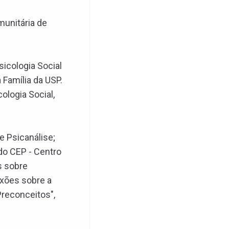
munitária de
icologia Social
 Família da USP.
ologia Social,
e Psicanálise;
do CEP - Centro
s sobre
exões sobre a
Preconceitos",