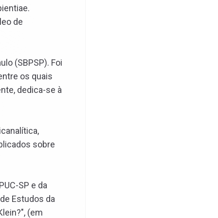
ientiae.
leo de
ulo (SBPSP). Foi
entre os quais
ente, dedica-se à
canalítica,
blicados sobre
 PUC-SP e da
 de Estudos da
Klein?", (em