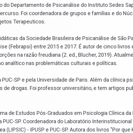
o do Departamento de Psicanálise do Instituto Sedes Sap
Percurso. Foi coordenadora de grupos e famílias e do Núc
jetos Terapeuticos.
áticas da Sociedade Brasileira de Psicanálise de São Pa
ise (Febrapsi) entre 2015 e 2017. É autor de cinco livros 
rções na razão freudiana (2. ed., Blucher, 2019). Atualm
analítico nas problemáticas culturais e políticas.
 PUC-SP e pela Universidade de Paris. Além da clínica psi
e drogas. Foi professor universitário, e tem artigos pu
rama de Estudos Pós-Graduados em Psicologia Clínica da
PUC-SP. Coordenadora do Laboratório Interinstitucional
a (LIPSIC) - IPUSP e PUC-SP. Autora dos livros "Por que 