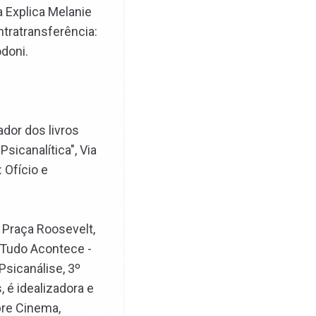
a Explica Melanie
ntratransferência:
odoni.
ador dos livros
sicanalítica", Via
 Ofício e
 Praça Roosevelt,
 Tudo Acontece -
Psicanálise, 3º
 é idealizadora e
bre Cinema,