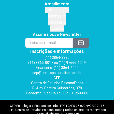
Atendimento
Comunicação
Financeiro
Secretaria
Suporte
Assine nossa Newsletter
Inscrições e Informações
(11) 3864-2330
(11) 3865-0017 ou (11) 97666-1249
Financeiro: (11) 3864-6004
cep@centropsicanalise.com.br
CEP
Centro de Estudos Psicanalíticos
R. Alm. Pereira Guimarães, 378
Pacaembu São Paulo - SP - 01250-000
CEP Psicologia e Psicanálise Ltda - EPP | CNPJ 05.022.993/0001-16
CEP - Centro de Estudos Psicanalíticos | Todos os direitos reservados.