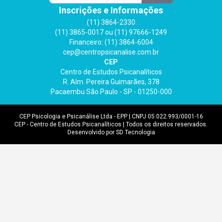
Inscrições e Informações
(11) 3864-2330
(11) 3865-0017 ou (11) 97666-1249
Financeiro: (11) 3864-6004
cep@centropsicanalise.com.br
CEP
Centro de Estudos Psicanalíticos
R. Alm. Pereira Guimarães, 378
Pacaembu São Paulo - SP - 01250-000
CEP Psicologia e Psicanálise Ltda - EPP | CNPJ 05.022.993/0001-16
CEP - Centro de Estudos Psicanalíticos | Todos os direitos reservados.
Desenvolvido por SD Tecnologia