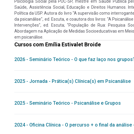
Psicologia Social pela PUC-SP, mestre em Saúde Pública pe
Saúde, Assistência Social, Educação e Direitos Humanos. Int
Política da USP. Autora do livro "A supervisão como interrogante
da psicanálise", ed. Escuta, e coautora dos livros: "A Psicanális
Intervenções", ed. Escuta; "População de Rua: Pesquisa Soc
Abordagem na Aplicação de Medidas Socioeducativas em Meio Abe
em psicanálise.
Cursos com
Emília Estivalet Broide
2026
-
Seminário Teórico
-
O que faz laço nos grupos
2025
-
Jornada
-
Prática(s) Clínica(s) em Psicanálise
2025
-
Seminário Teórico
-
Psicanálise e Grupos
2024
-
Oficina Clínica
-
O percurso + o final da análise