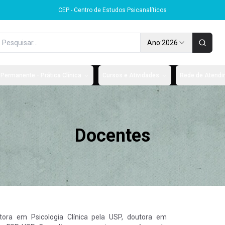
CEP - Centro de Estudos Psicanalíticos
Ano:
2026
Permanente - Prática Clínica
Cursos e Atividades
Rede de Atendim
Docentes
tora em Psicologia Clínica pela USP, doutora em