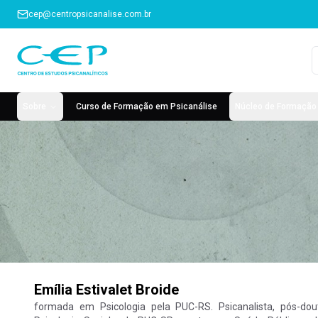
cep@centropsicanalise.com.br
Sobre
Curso de Formação em Psicanálise
Núcleo de Formação 
Emília Estivalet Broide
formada em Psicologia pela PUC-RS. Psicanalista, pós-dou