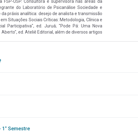
la FSP-USP. Consultora e supervisora nas áreas da
egrante do Laboratório de Psicanálise Sociedade e
 da práxis analítica: desejo de analista e transmissão
e em Situações Sociais Críticas: Metodologia, Clínica e
ial Participativa", ed. Juruá; "Pode Pá: Uma Nova
rto", ed. Ateliê Editorial, além de diversos artigos
?
 - 1° Semestre