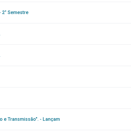
 - 2° Semestre
.
.
cio e Transmissão". - Lançam